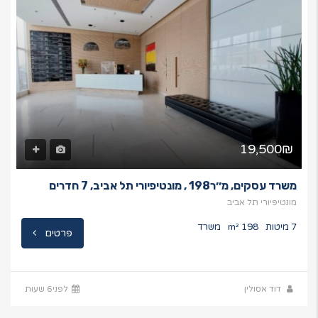
19,500₪
משרד עסקים, מ׳׳ר198 , מונטיפיורי תל אביב, 7 חדרים
מונטיפיורי תל אביב
7 מיטות
198 m²
משרד
פרטים
דוד אסולין
לפני6 שעות