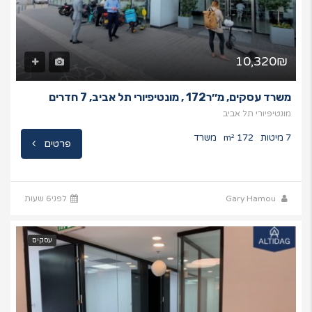
10,320₪
משרד עסקים, מ׳׳ר172 , מונטיפיורי תל אביב, 7 חדרים
מונטיפיורי תל אביב
7 מיטות
172 m²
משרד
פרטים
Gary Hamou
לפני6 שעות
עסקים