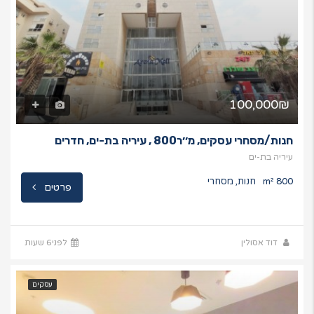
100,000₪
חנות/מסחרי עסקים, מ׳׳ר800 , עיריה בת-ים, חדרים
עיריה בת-ים
800 m²
חנות, מסחרי
פרטים
דוד אסולין
לפני6 שעות
עסקים