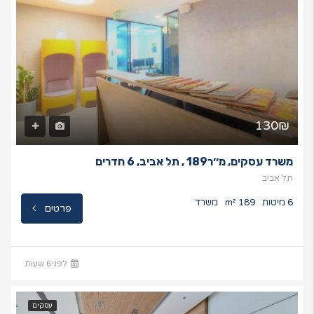
130₪
משרד עסקים, מ׳׳ר189 , תל אביב, 6 חדרים
תל אביב
6 מיטות
189 m²
משרד
פרטים
לפני6 שעות
עסקים