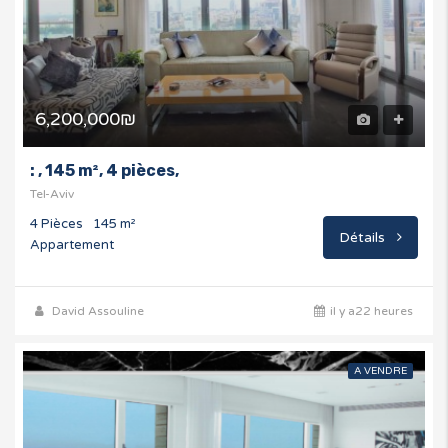
6,200,000₪
: , 145 m², 4 pièces,
Tel-Aviv
4 Pièces
145 m²
Détails
Appartement
David Assouline
il y a22 heures
A VENDRE