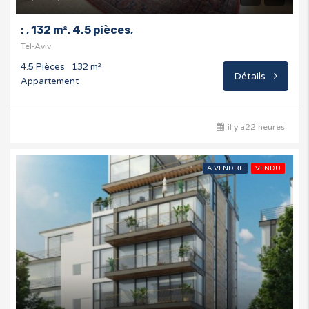
: , 132 m², 4.5 pièces,
Tel-Aviv
4.5 Pièces
132 m²
Détails
Appartement
il y a22 heures
A VENDRE
VENDU