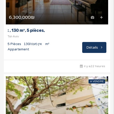
6,300,000₪
: , 130 m², 5 pièces,
Tel-Aviv
5 Pièces
אין מענה
130 m²
Détails
Appartement
il y a22 heures
A VENDRE