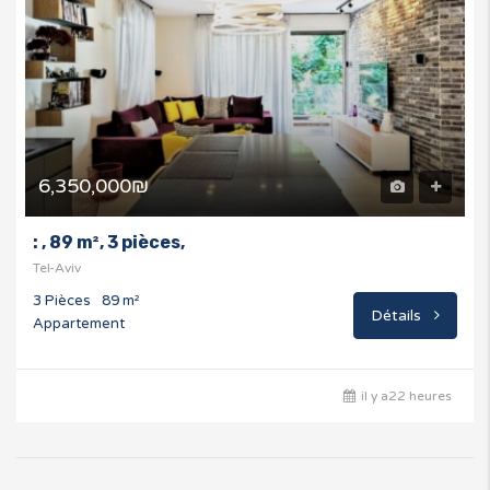
6,350,000₪
: , 89 m², 3 pièces,
Tel-Aviv
3 Pièces
89 m²
Détails
Appartement
il y a22 heures