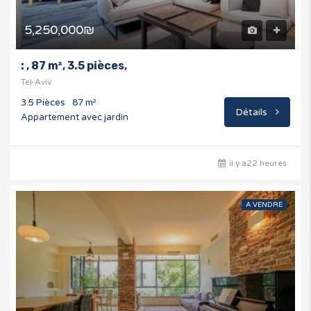
5,250,000₪
: , 87 m², 3.5 pièces,
Tel-Aviv
3.5 Pièces
87 m²
Détails
Appartement avec jardin
il y a22 heures
A VENDRE