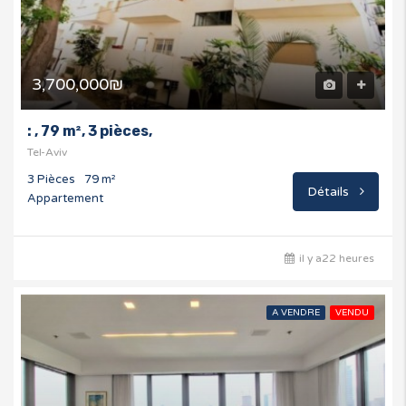
3,700,000₪
: , 79 m², 3 pièces,
Tel-Aviv
3 Pièces
79 m²
Détails
Appartement
il y a22 heures
A VENDRE
VENDU