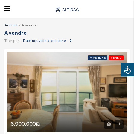
Accueil
A vendre
A vendre
Date nouvelle à ancienne
Trier par:
A VENDRE
VENDU
Access
6,900,000₪