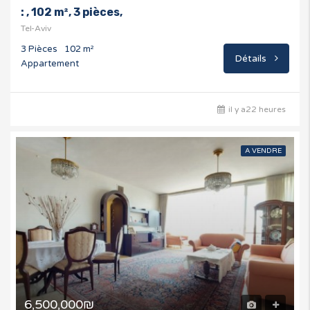
: , 102 m², 3 pièces,
Tel-Aviv
3 Pièces
102 m²
Détails
Appartement
il y a22 heures
A VENDRE
6,500,000₪