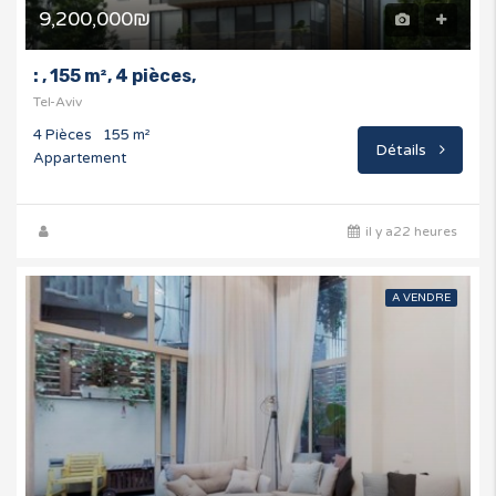
9,200,000₪
: , 155 m², 4 pièces,
Tel-Aviv
4 Pièces
155 m²
Détails
Appartement
il y a22 heures
A VENDRE