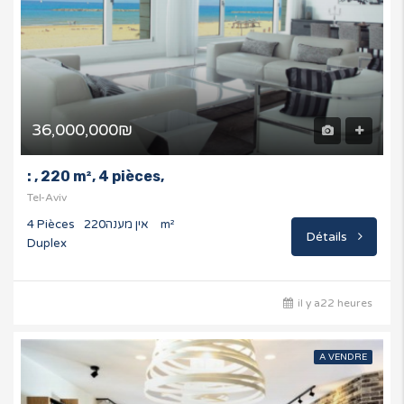
36,000,000₪
: , 220 m², 4 pièces,
Tel-Aviv
4 Pièces
אין מענה
220 m²
Détails
Duplex
il y a22 heures
A VENDRE